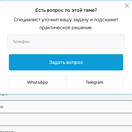
выбрать? Как правило, выбирайте блогеров, которые работают в 
Есть вопрос по этой теме?
agram, видео на YouTube или блог. Главное, чтобы контент был ин
Специалист уточнит вашу задачу и подскажет
практическое решение.
роанализируйте, сколько новых клиентов вы получили и какова б
ко стоит
реклама у блогера
? Как правило, цена зависит 
Задать вопрос
WhatsApp
Telegram
gram
ео