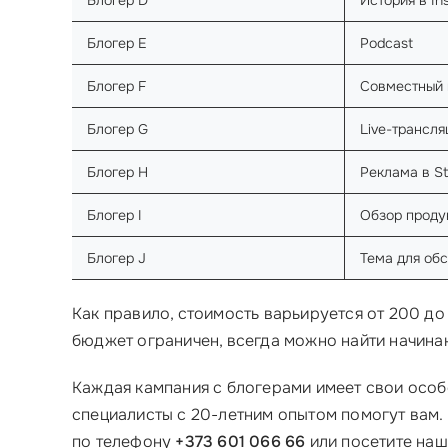
Блогер D
История в In
Блогер E
Podcast
Блогер F
Совместный 
Блогер G
Live-трансля
Блогер H
Реклама в St
Блогер I
Обзор проду
Блогер J
Тема для об
Как правило, стоимость варьируется от 200 до
бюджет ограничен, всегда можно найти начина
Каждая кампания с блогерами имеет свои особе
специалисты с 20-летним опытом помогут вам
по телефону
+373 601 066 66
или посетите наш