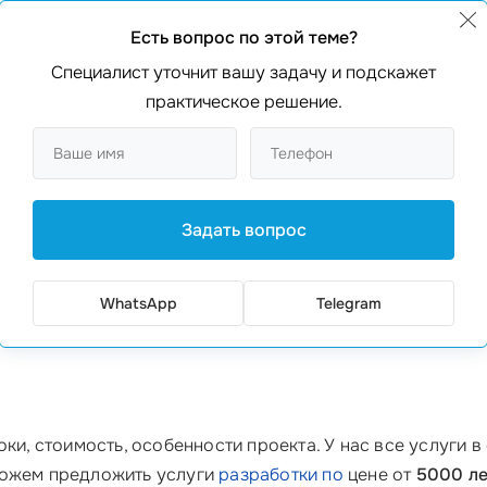
20
Все в одно
Есть вопрос по этой теме?
5
Частичное
Специалист уточнит вашу задачу и подскажет
10
практическое решение.
Частичное
3
Частичное
15
Частичное
Задать вопрос
WhatsApp
Telegram
дет
общение с менеджером
по работе с клиентами. В на
есс заказа. И не забывайте, что мы всегда на связи по 
оки, стоимость, особенности проекта. У нас все услуги 
можем предложить услуги
разработки по
цене от
5000 л