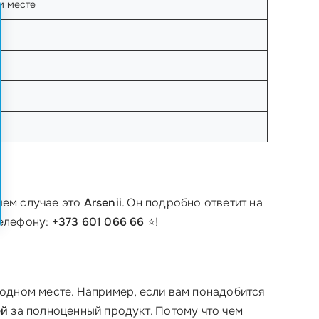
м месте
шем случае это
Arsenii
. Он подробно ответит на
телефону:
+373 601 066 66
⭐!
в одном месте. Например, если вам понадобится
ей
за полноценный продукт. Потому что чем