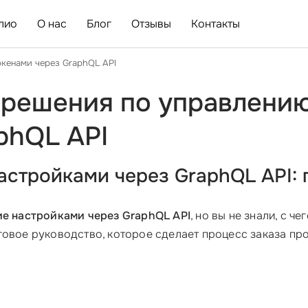
лио
О нас
Блог
Отзывы
Контакты
окенами через GraphQL API
решения по управлению
phQL API
настройками через GraphQL API:
ие настройками через GraphQL API
, но вы не знали, с ч
говое руководство, которое сделает процесс заказа про