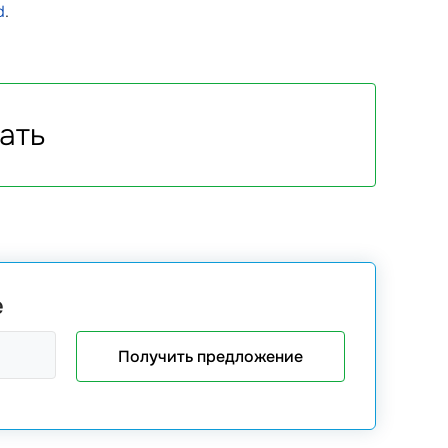
d
.
ать
е
Получить предложение