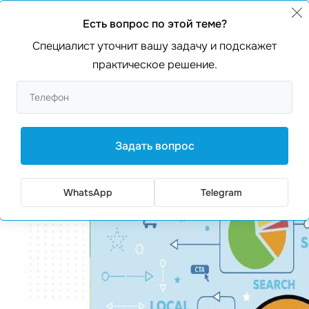
ь, набор действий, которые способствуют
продвижение 
Есть вопрос по этой теме?
Специалист уточнит вашу задачу и подскажет
практическое решение.
ервую очередь, высокую посещаемость. То есть,
прод
 несколько раз больше потенциальных клиентов, от чего 
есурс, вы можете
заказать сайт
, который будет соот
Задать вопрос
WhatsApp
Telegram