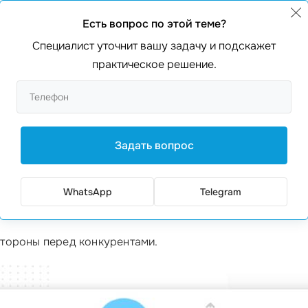
чтобы он был действительно привлекательным, разработ
Есть вопрос по этой теме?
текста, то он во много раз упрощён. Делается это, чтоб
ее мнение о компании. Материалы обязаны быть всячес
Специалист уточнит вашу задачу и подскажет
е трудоёмкий, но и в тот же момент увлекательный проц
практическое решение.
ледует отнести:
, викторины, опросы, розыгрыши, акции, конкурсы, про
ние будущей клиентуры и при этом способствуют марке
Задать вопрос
 промо-сайт является прочным местом размещения видео
WhatsApp
Telegram
стороны перед конкурентами.