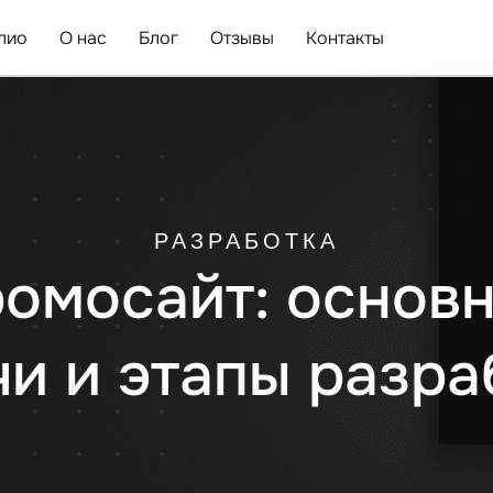
лио
О нас
Блог
Отзывы
Контакты
РАЗРАБОТКА
ромосайт: основ
чи и этапы разра