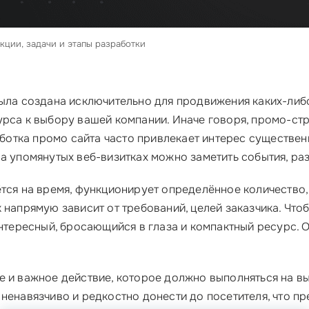
кции, задачи и этапы разработки
была создана исключительно для продвижения каких-либ
урса к выбору вашей компании. Иначе говоря, промо-стр
тка промо сайта часто привлекает интерес существенн
а упомянутых веб-визитках можно заметить события, раз
тся на время, функционирует определённое количество, 
 напрямую зависит от требований, целей заказчика. Чт
интересный, бросающийся в глаза и компактный ресурс.
е и важное действие, которое должно выполняться на вы
ненавязчиво и редкостно донести до посетителя, что пр