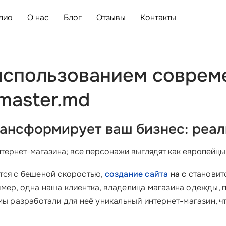
лио
О нас
Блог
Отзывы
Контакты
 использованием соврем
master.md
трансформирует ваш бизнес: реа
нтернет-магазина; все персонажи выглядят как европейцы.
тся с бешеной скоростью,
создание сайта
на с
становит
мер, одна наша клиентка, владелица магазина одежды, п
 мы разработали для неё уникальный интернет-магазин, ч