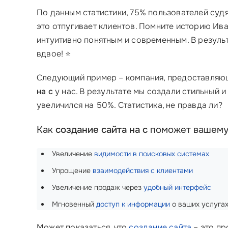
По данным статистики, 75% пользователей судя
это отпугивает клиентов. Помните историю Ива
интуитивно понятным и современным. В резуль
вдвое! ⭐
Следующий пример – компания, предоставляющ
на с
у нас. В результате мы создали стильный 
увеличился на 50%. Статистика, не правда ли?
Как
создание сайта на с
поможет вашему
Увеличение
видимости в поисковых системах
Упрощение
взаимодействия с клиентами
Увеличение продаж через
удобный интерфейс
Мгновенный
доступ к информации
о ваших услугах
Может показаться, что
создание сайта
– это пр