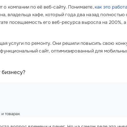
т о компании по её веб-сайту. Понимаете,
как это работ
на, владельца кафе, который года два назад полностью 
тате посещаемость его веб-ресурса выросла на 200%, а
ая услуги по ремонту. Они решили повысить свою конк
и функциональный сайт, оптимизированный для мобильны
 бизнесу?
 и товарах
осто вопрос времени и денег. Но на самом деле это ин