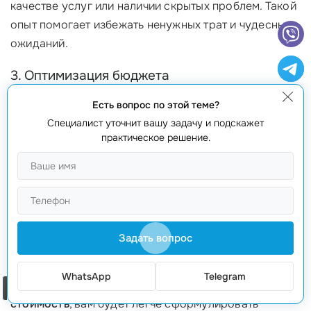
качестве услуг или наличии скрытых проблем. Такой
опыт помогает избежать ненужных трат и чудесных
ожиданий.
3. Оптимизация бюджета
Есть вопрос по этой теме?
Зная, что именно влияет на цену, вы можете
Специалист уточнит вашу задачу и подскажет
самостоятельно оптимизировать бюджет. Например,
практическое решение.
если у вас достаточно низкий бюджет, вы можете
отказаться от некоторых дорогих функций или
выбрать более простое решение. Это позволит вам
получить более целесообразный результат и
сэкономить деньги.
Задать вопрос
4. Правильная постановка задач
WhatsApp
Telegram
Когда вы понимаете
разработку приложения
Заказать звонок
стоимость
, вам будет легче сформулировать