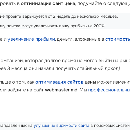
ировать в
оптимизация сайт цена
, подумайте о следующ
е проекта варьируется от 2 недель до нескольких месяцев.
ицу поиска могут увеличивать вашу прибыль на 200%!
са и
увеличение прибыли
, деньги, вложенные в
стоимость
мпанией, которая долгое время не могла выйти на рыно
рез 3 месяца они начали получать стабильный доход!
льше о том, как
оптимизация сайтов
цены
может изменит
ли зайдите на сайт
webmaster.md
. Мы
профессиональны
 направленных на
улучшение видимости сайта
в поисковых систем