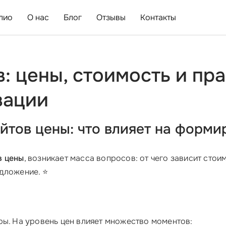
лио
О нас
Блог
Отзывы
Контакты
: цены, стоимость и пра
зации
айтов цены: что влияет на форм
в цены
, возникает масса вопросов: от чего зависит сто
дложение. ⭐
ры. На уровень цен влияет множество моментов: