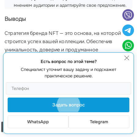
мнением аудитории и адаптируйте свое предложение.
Выводы
Стратегия бренда NFT — это основа, на которой
строится успех вашей коллекции. Обеспечив
уникальность, доверие и продуманное
продвижение, вы сможете создать крепкий
Есть вопрос по этой теме?
фундамент для долгосрочного успеха. Если вас
Специалист уточнит вашу задачу и подскажет
интересует
разработка стратегии
бренда для вашей
практическое решение.
коллекции NFT, звоните нам по номеру
+373 601 066
66
или переходите на сайт
webmaster.md
. Наши
профессиональные специалисты
с 20-летним
Задать вопрос
опытом помогут вам создать уникальный и
запоминающийся бренд!
WhatsApp
Telegram
Заказать звонок
Часто задаваемые вопросы