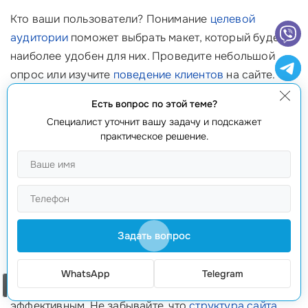
Кто ваши пользователи? Понимание
целевой
аудитории
поможет выбрать макет, который будет
наиболее удобен для них. Проведите небольшой
опрос или изучите
поведение клиентов
на сайте.
Например, если ваша аудитория состоит из
Есть вопрос по этой теме?
молодежи, макет с яркими цветами и современным
Специалист уточнит вашу задачу и подскажет
дизайном привлечет их внимание. ✨
практическое решение.
3. Учитывайте содержание
Что именно вы хотите разместить на своем сайте?
Содержание (тексты, изображения, видео) должно
соответствовать выбранному макету. Если у вас
Задать вопрос
много информации, стоит рассмотреть
многостраничный макет. В противном случае
WhatsApp
Telegram
Заказать звонок
одностраничный вариант может оказаться более
эффективным. Не забывайте, что
структура сайта