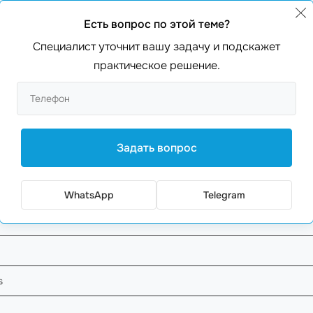
азывают, что 70% пользователей теряют интерес к сайту
е просто дело стиля, но и вопрос конверсии!
Есть вопрос по этой теме?
Специалист уточнит вашу задачу и подскажет
практическое решение.
 важный шаг. Ищите
профессионалов
, которые имеют оп
и технически грамотной. Наша компания, с 20-летним опы
нирующего сайта.
Задать вопрос
 конкурентоспособности, не стесняйтесь обратиться к 
ter.md
. Мы поможем вам создать уникальный и эффект
WhatsApp
Telegram
s