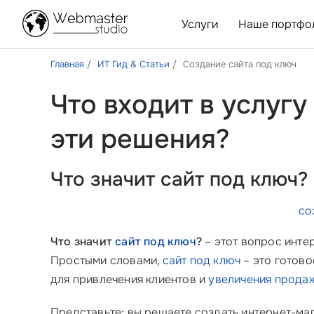
Услуги
Наше портфо
Главная
ИТ Гид & Статьи
Создание сайта под ключ
Что входит в услугу
эти решения?
Что значит сайт под ключ
со
Что значит
сайт под ключ
?
– этот вопрос инте
Простыми словами,
сайт под ключ
– это готово
для привлечения клиентов и
увеличения прода
Представьте: вы решаете создать интернет-маг