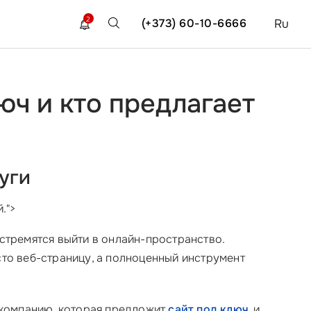
2
(+373) 60-10-6666
Ru
юч и кто предлагает
уги
.">
 стремятся выйти в онлайн-пространство.
сто веб-страницу, а полноценный инструмент
е компанию, которая предложит
сайт под ключ
, и