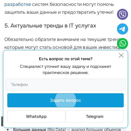
разработке
систем безопасности могут помочь
защитить ваши данные и предотвратить утечки!
5. Актуальные тренды в IT услугах
Обязательно обратите внимание на текущие тренды,
которые могут стать основой для ваших инвестиций:
Есть вопрос по этой теме?
Облачные технологии
— нарастающий тренд,
Специалист уточнит вашу задачу и подскажет
позволяющий сэкономить на затратах на
практическое решение.
инфраструктуру.
Искусственный интеллект
(AI) — технологии,
способствующие
автоматизации задач
и улучшению
клиентского обслуживания.
Задать вопрос
Интернет вещей
(IoT) — возможность подключения
разных устройств к интернету для повышения
WhatsApp
Telegram
эффективности.
Заказать звонок
Большие данные
(Big Data) — анализ больших объемов