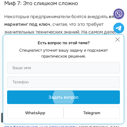
Миф 7: Это слишком сложно
Некоторые предприниматели боятся внедрять
email
маркетинг под ключ
, считая, что это требует
значительных технических знаний. На самом деле,
современные платформы делают процесс
Есть вопрос по этой теме?
достаточно простым. Если у вас будут вопросы, вы
Специалист уточнит вашу задачу и подскажет
всегда можете обратиться за помощью к
практическое решение.
профессионалам, которые помогут вам наладить
весь процесс.
Призыв к действию
Теперь, когда мы развеяли основные мифы о
email
Задать вопрос
маркетинге под ключ
, самое время принять
решение о его внедрении! Свяжитесь с нами по
WhatsApp
Telegram
Заказать звонок
телефону
+373 601 066 66
и узнайте, как наши