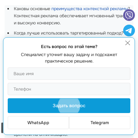
Каковы основные
преимущества контекстной рекламы
?
Контекстная реклама обеспечивает мгновенный трафик
и высокую конверсию.
Когда лучше использовать таргетированный подход?
Таргет лучше всего подходит для узкой аудитории и
Есть вопрос по этой теме?
формирования бренда.
Специалист уточнит вашу задачу и подскажет
Можно ли комбинировать оба метода?
практическое решение.
Да, это позволяет достичь наилучших результатов,
используя сильные стороны обоих подходов.
Как определить бюджет для рекламы?
Определите процент от вашего дохода или используйте
метод проб и ошибок, фиксируя результаты.
Задать вопрос
Сколько времени занимает настройка рекламной
кампании?
Контекстная реклама может быть запущена за
WhatsApp
Telegram
считанные часы, тогда как таргет требует больше
Заказать звонок
времени на оптимизацию.