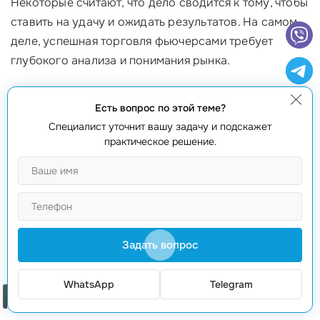
Некоторые считают, что дело сводится к тому, чтобы
ставить на удачу и ожидать результатов. На самом
деле, успешная торговля фьючерсами требует
глубокого анализа и понимания рынка.
Анализ рынка
: Трейдеры используют технический и
Есть вопрос по этой теме?
фундаментальный
анализ для принятия решений
.
Специалист уточнит вашу задачу и подскажет
Прогнозирование
: Успех часто зависит от возможности
практическое решение.
предсказать изменения на рынке.
Стратегия
: Разработка четкой стратегии торговли — это
ключ к успеху.
Например, Сергей, который начинал как любитель
азартных игр, быстро понял, что ему нужно изучить
Задать вопрос
технические графики и новости рынка. С тех пор его
подход изменился, и он начал получать стабильный
WhatsApp
Telegram
Заказать звонок
доход.