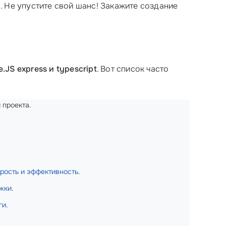
. Не упустите свой шанс! Закажите создание
JS express и typescript
. Вот список часто
 проекта.
рость и эффективность
.
жки
.
ги
.