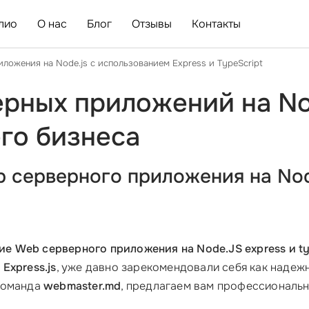
лио
О нас
Блог
Отзывы
Контакты
ложения на Node.js с использованием Express и TypeScript
рных приложений на Nod
его бизнеса
 серверного приложения на Node
ие Web серверного приложения на Node.JS express и ty
м
Express.js
, уже давно зарекомендовали себя как надеж
 команда
webmaster.md
, предлагаем вам профессиональн