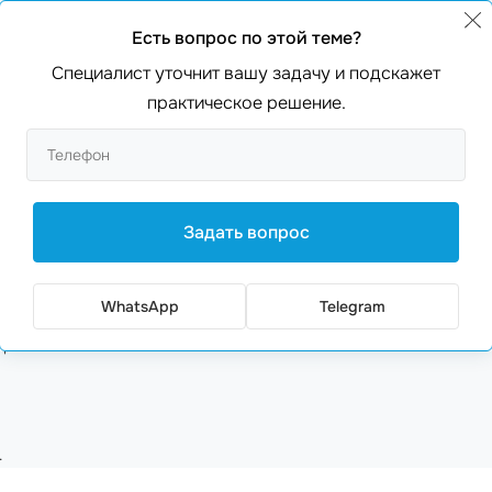
ентов, владелец интернет-магазина, обратился к нам, т
Есть вопрос по этой теме?
 серверное приложение на
Node.JS express и typescript
,
 заказов увеличилось на 40% за первые три месяца!
Специалист уточнит вашу задачу и подскажет
практическое решение.
оставляем
полный спектр услуг
: от разработки до
техниче
дна компания, и это мы!
Задать вопрос
WhatsApp
Telegram
д.
.