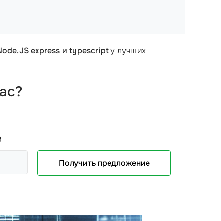
de.JS express и typescript
у лучших
нас?
е
Получить предложение