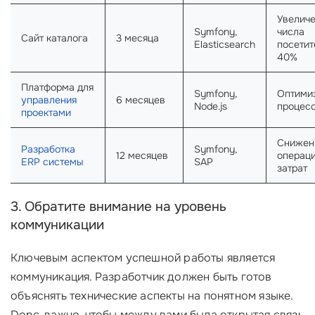
Увелич
Symfony,
числа
Сайт каталога
3 месяца
Elasticsearch
посетит
40%
Платформа для
Symfony,
Оптими
управления
6 месяцев
Node.js
процес
проектами
Снижен
Разработка
Symfony,
12 месяцев
операц
ERP системы
SAP
затрат
3. Обратите внимание на уровень
коммуникации
Ключевым аспектом успешной работы является
коммуникация. Разработчик должен быть готов
объяснять технические аспекты на понятном языке.
Donc, важно, чтобы между вами была открытая связь