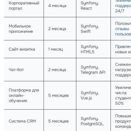
техниче
Корпоративный
Symfony,
4 месяца
поддер
портал
React
24/7
Положи
Мобильное
Symfony,
2 месяца
отзывы
приложение
Swift
пользов
Symfony,
Привле
Сайт-визитка
1 месяц
HTML5
новых к
Снижен
Symfony,
Чат-бот
2 месяца
нагрузк
Telegram API
поддер
Увелич
Платформа для
Symfony,
числа
онлайн-
5 месяцев
Vue.js
студент
обучения
50%
Повыше
Symfony,
Система CRM
5 месяцев
продукт
PostgreSQL
команд