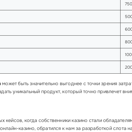
75
50
60
80
100
20
з
может быть значительно выгоднее с точки зрения затра
дать уникальный продукт, который точно привлечет вни
х кейсов, когда собственники казино стали обладателям
онлайн-казино, обратился к нам за разработкой слота 