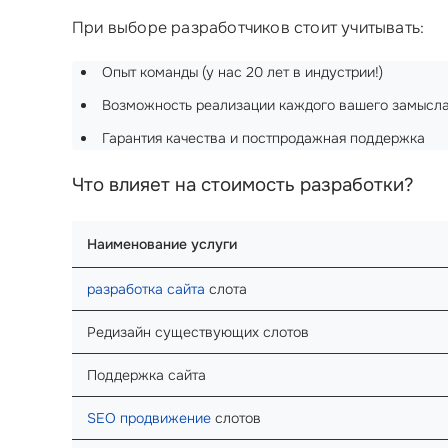
При выборе разработчиков стоит учитывать:
Опыт команды (у нас 20 лет в индустрии!)
Возможность реализации каждого вашего замысл
Гарантия качества и постпродажная поддержка
Что влияет на стоимость разработки?
Наименование услуги
разработка сайта
слота
Редизайн существующих слотов
Поддержка сайта
SEO продвижение
слотов