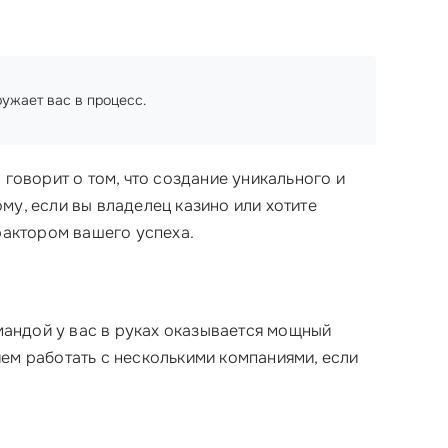
ужает вас в процесс.
 говорит о том, что создание уникального и
ому, если вы владелец казино или хотите
актором вашего успеха.
андой у вас в руках оказывается мощный
чем работать с несколькими компаниями, если