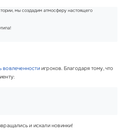
стории, мы создадим атмосферу настоящего
типа!
ь вовлеченности
игроков. Благодаря тому, что
иенту:
звращались и искали новинки!