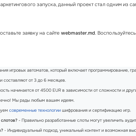
аркетингового запуска, данный проект стал одним из с
оставьте заявку на сайте
webmaster.md
. Воспользуйтес
ания игровых автоматов, который включает программирование, гра
и составляют от 3 до 6 месяцев.
ость начинается от 4500 EUR в зависимости от сложности и друг
нечно! Мы рады любым вашим идеям.
зуем
современные технологии
шифрования и сертификацию игр.
 слотов?
- Правильно разработанные слоты могут увеличить ауди
в?
- Индивидуальный подход, уникальный контент и возможная выс