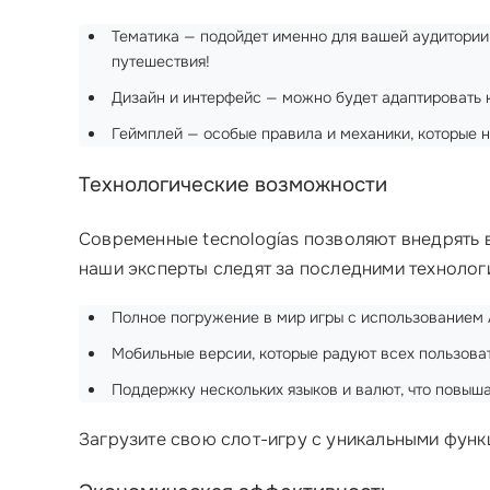
Тематика — подойдет именно для вашей аудитории
путешествия!
Дизайн и интерфейс — можно будет адаптировать 
Геймплей — особые правила и механики, которые н
Технологические возможности
Современные tecnologías позволяют внедрять
наши эксперты следят за последними технолог
Полное погружение в мир игры с использованием 
Мобильные версии, которые радуют всех пользова
Поддержку нескольких языков и валют, что повыш
Загрузите свою слот-игру с уникальными функ