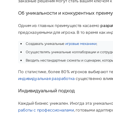
заказные решения могут стать вашим ключом к 
Об уникальности и конкурентных преим
Одним из главных преимуществ касаемо
разра
предсказуемыми для игрока. В то время как и
Создавать уникальные
игровые механики
;
Осуществлять уникальные коллаборации и сотруд
Вводить нестандартные сюжеты и сценарии, котор
По статистике, более 80% игроков выбирают те
индивидуальная разработка
существенно влияет
Индивидуальный подход
Каждый бизнес уникален. Иногда эта уникальнос
работы с профессионалами
, готовыми адаптир