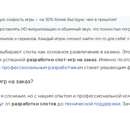
ую скорость игры — на 30% более быструю, чем в прошлом!
доставлять HD-визуализацию и объемный звук, что полностью погр
ильмов и сериалов. Каждый игрок сможет найти что-то для себя! ⭐
выбирают слоты как основное развлечение в казино. Это
ля успешной
разработки слот-игр на заказ
. Именно поэт
к
профессиональным разработчикам
станет решающим ф
гр на заказ?
ся сложным, но с нашим опытом и профессиональной ком
уг
от
разработки слотов
до
технической поддержки
. За