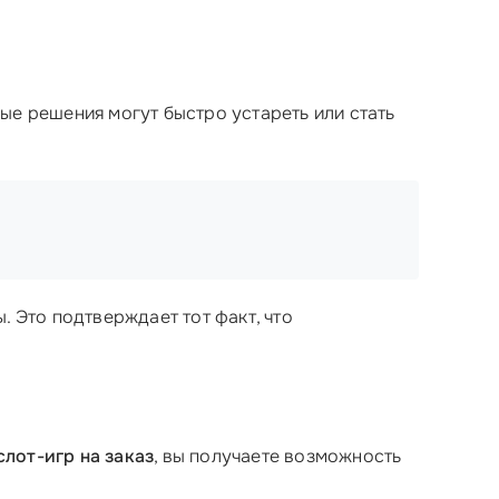
ные решения могут быстро устареть или стать
. Это подтверждает тот факт, что
.
слот-игр на заказ
, вы получаете возможность