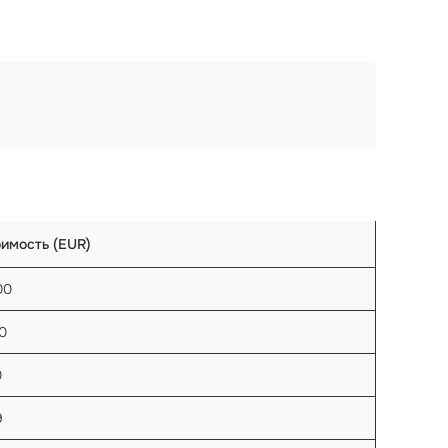
имость (EUR)
00
0
0
9