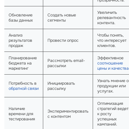
прозрачность.
Увеличить
Обновление
Создать новые
релевантность
базы данных
сегменты
контента.
Анализ
Чтобы понять,
результатов
Провести опрос
что интересует
продаж
клиентов.
Планирование
Эффективное
Рассмотреть email-
бюджета на
соотношение
рассылки
маркетинг
цены и качества
Узнать мнение о
Потребность в
Инициировать
продукции или
обратной связи
рассылку
услугах.
Оптимизация
Наличие
стратегий ведет
Экспериментировать
времени для
к росту
с контентом
тестирования
успешных
кампаний.