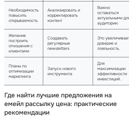
Важно
Необходимость
Анализировать и
оставаться
повысить
корректировать
актуальными дл
открываемость
контент
аудитории.
Желание
Создавать
Это увеличивае
построить
регулярные
доверие и
отношения с
newsletters
лояльность.
клиентами
Для
Планы по
Запуск нового
максимизации
оптимизации
инструмента
эффективности
маркетинга
инвестиций.
Где найти лучшие предложения на
емейл рассылку цена: практические
рекомендации