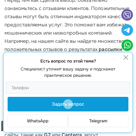
Перед тем как сделать выбор, обязательно
ознакомьтесь с отзывами клиентов. Положительные
отзывы могут быть отличным индикатором качества
предоставляемых услуг. Это поможет вам избежать
мошеннических или низкопробных компаний.
Например, на нашем сайте вы найдете множество
положительных отзывов о результатах
рассылки
email
и о том, как это повлияло на бизнес.
Есть вопрос по этой теме?
Конкретные примеры помощи компаниям могут
Специалист уточнит вашу задачу и подскажет
удостоверить вас в надежности.
практическое решение.
3. Используйте платформы для сравнения
Существует множество платформ, на которых
Задать вопрос
можно сравнить
цены на услуги
email-рассылок. Они
помогают находить оптимальные решения и изучать
WhatsApp
Telegram
Заказать звонок
преимущества различных поставщиков. Например,
сайты, такие как
G2
или
Capterra
, могут