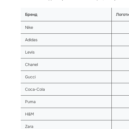
Бренд
Логот
Nike
Adidas
Levis
Chanel
Gucci
Coca-Cola
Puma
H&M
Zara