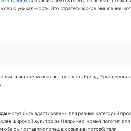
ные тренды
, сохраняя свою суть. Это не значит, что их 
ь свою уникальность. Это стратегическое мышление, кот
воляя клиентам мгновенно опознать бренд. Брендировани
а.
жды
могут быть адаптированы для разных категорий про
олее широкой аудитории. Например, новый логотип для
ом оба они оставляют след в сознании потребителя.