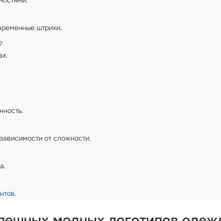
ностями.
временные штрихи.
?
ах.
нность.
 зависимости от сложности.
а.
ентов
.
спешных модных логотипов одеж