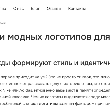
лио
О нас
Блог
Отзывы
Контакты
ежды
и модных логотипов для
ды формируют стиль и идентич
о первое приходит на ум? Это не просто символ, это л
оготип может рассказать целую историю о том, кто стои
ак Nike или Adidas, мгновенно вызывают в памяти опред
нной классике. Чем их логотипы выделяются среди мас
отребителей считают
логотипы
важным фактором при прин