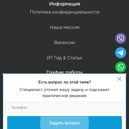
Информация
Политика конфиденциальности
Наша миссия
Вакансии
ИТ Гид & Статьи
График работы
(Пн-Пт) 9:00 - 18:00
Есть вопрос по этой теме?
Специалист уточнит вашу задачу и подскажет
Контакты
практическое решение.
Найти нас
Studio Webmaster
Молдова, Кишинев, MD-2012
Задать вопрос
Vasile Alecsandri 82A