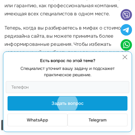
или гарантию, как профессиональная компания,
имеющая всех специалистов в одном месте.
Теперь, когда вы разбираетесь в мифах о стоимости
редизайна сайта, вы можете принимать более
информированные решения. Чтобы избежать
недоразумений и выбрать подходящее решение для
вас, важно заранее оценить собственные
Есть вопрос по этой теме?
потребности и тщательно исследовать рынок.
Специалист уточнит вашу задачу и подскажет
практическое решение.
Обратитесь к профессионалам
Если вы ищете надежную команду, которая сможет
Задать вопрос
ослепить ваш бизнес качественным
редизайном
сайта
, не стесняйтесь обратиться к нам. Мы
WhatsApp
Telegram
предоставим вам подробные консультации и
Заказать звонок
честный
расчет стоимости
на основе вашей