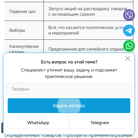
Запуск акций на распродажу товаров
Падение цен
с истекающим сроком
Всё, что касается политических услуг
Выборы
и мероприятий
Каникулярные
Предложения для семейного отдыха
сезоны
Есть вопрос по этой теме?
Специальные
Реклама мероприятий или
Специалист уточнит вашу задачу и подскажет
события
хедлайнеров
практическое решение.
Оптимизация по времени суток
Также стоит учитывать, что в разное время суток
Задать вопрос
пользователи ведут себя по-разному. Например,
исследования показывают, что реклама в вечерние
WhatsApp
Telegram
часы может принести лучшие результаты для
Заказать звонок
определенных товаров. Пробуйте применять разные