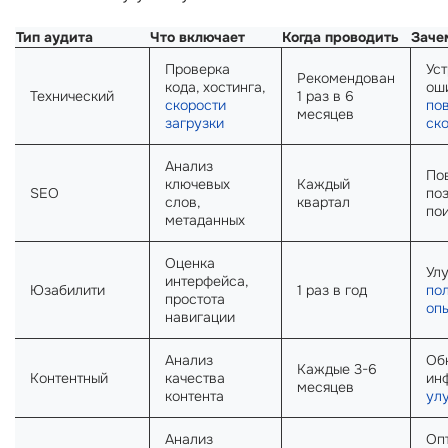
Тип аудита
Что включает
Когда проводить
Заче
Проверка
Ус
Рекомендован
кода, хостинга,
ош
Технический
1 раз в 6
скорости
по
месяцев
загрузки
ск
Анализ
По
ключевых
Каждый
SEO
по
слов,
квартал
по
метаданных
Оценка
Ул
интерфейса,
Юзабилити
1 раз в год
по
простота
оп
навигации
Анализ
Об
Каждые 3-6
Контентный
качества
ин
месяцев
контента
ул
Анализ
Оп