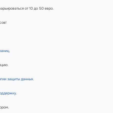
арьироваться от 10 до 50 евро.
сов!
раниц
.
пцию.
огии
защиты данных
.
поддержку
.
ором.