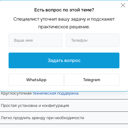
Есть вопрос по этой теме?
Специалист уточнит вашу задачу и подскажет
них предприятий предпочитают использовать
хостинг на
практическое решение.
контрактами. Другой интересный факт: 74% пользовате
Преимущества
Задать вопрос
Доступная цена от 10 до 50 евро в месяц
WhatsApp
Telegram
Легко изменить планы или провайдера
Круглосуточная
техническая поддержка
Простая установка и конфигурация
Легко продлить аренду при необходимости