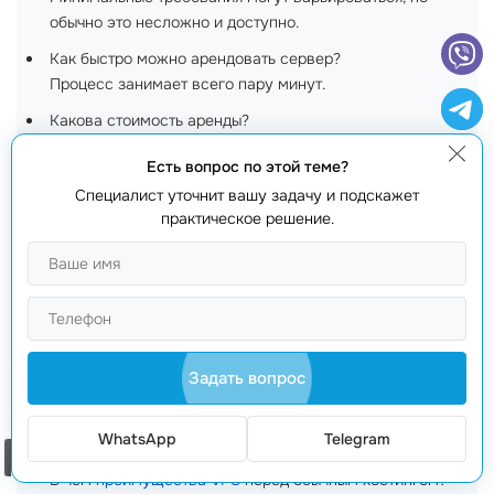
обычно это несложно и доступно.
Как быстро можно арендовать сервер?
Процесс занимает всего пару минут.
Какова стоимость аренды?
Аренда начинается от 550 лей в месяц.
Есть вопрос по этой теме?
Что делать, если возникнут проблемы с сервером?
Специалист уточнит вашу задачу и подскажет
Просто позвоните нам, и мы поможем вам!
практическое решение.
Как обеспечить
безопасность данных
?
Мы предоставляем дополнительные уровни защиты и
шифрования.
Можно ли модернизировать сервер?
Да, вы можете легко изменить конфигурацию в любое
Задать вопрос
время.
Сколько времени занимает техподдержка?
WhatsApp
Telegram
Мы предоставляем поддержку 24/7 для всех клиентов.
Заказать звонок
В чем
преимущества VPS
перед обычным хостингом?