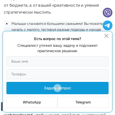
от бюджета, а от вашей креативности и умения
стратегически мыслить.
Малыши становятся большими свиньями! Вы можете
начать с малого, тестируя разные подходы и находя
наиболее эффективные;
Есть вопрос по этой теме?
Экономьте на бюджетах, используя органический рост и
Специалист уточнит вашу задачу и подскажет
активное взаимодействие с подписчиками.
практическое решение.
Таким образом, важно помнить, что
СММ маркетинг
подходит всем без исключения. И самые маленькие
компании могут добиться значительных результатов,
если будут применять свои силы грамотно.
Задать вопрос
Избавьтесь от заблуждений и обретите уверенность
в своих силах с
SMM маркетингом
! Позвоните нам
WhatsApp
Telegram
Заказать звонок
по номеру
+373 601 066 66
или напишите на сайте