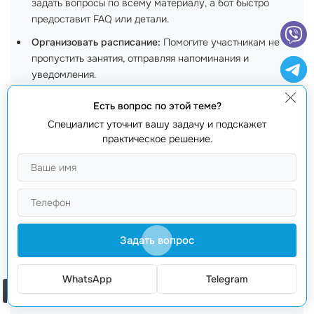
задать вопросы по всему материалу, а бот быстро
предоставит FAQ или детали.
Организовать расписание:
Помогите участникам не
пропустить занятия, отправляя напоминания и
уведомления.
4. В рамках корпоративного обучения
Есть вопрос по этой теме?
Специалист уточнит вашу задачу и подскажет
Многие компании применяют
чат-ботов для
практическое решение.
обучения и проверки знаний
своих сотрудников.
Особенно это актуально для больших организаций,
где важно поддерживать единый уровень знаний.
Боты могут использоваться для:
Задать вопрос
Погружения в корпоративные ценности:
Студенты могут
узнать о внутренних политиках и процедурах, проходя
интерактивные тесты.
WhatsApp
Telegram
Заказать звонок
Повышения квалификации:
Боты могут предложить