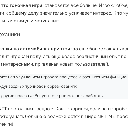
пто гоночная игра
, становятся все больше. Игроки объ
 к общему делу значительно усиливает интерес. К тому
льный стимул и мотивацию.
еханики
гонки на автомобилях криптоигра
еще более захватыва
волит игрокам получать еще более реалистичный опыт в
и интересными, привлекая новых пользователей.
отают над улучшением игрового процесса и расширением функцион
ждународных турнирах и соревнованиях.
е другие полезные бонусы, которые можно заработать.
NFT
настоящим трендом. Как говорится, если не попробов
отите узнать больше о возможностях в мире NFT. Мы про
лении!