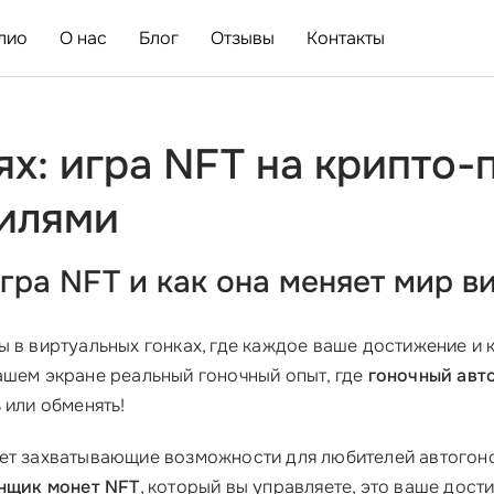
лио
О нас
Блог
Отзывы
Контакты
ях: игра NFT на крипто-
илями
гра NFT и как она меняет мир в
ы в виртуальных гонках, где каждое ваше достижение и
вашем экране реальный гоночный опыт, где
гоночный авт
 или обменять!
ет захватывающие возможности для любителей автогонок
нщик монет NFT
, который вы управляете, это ваше дости