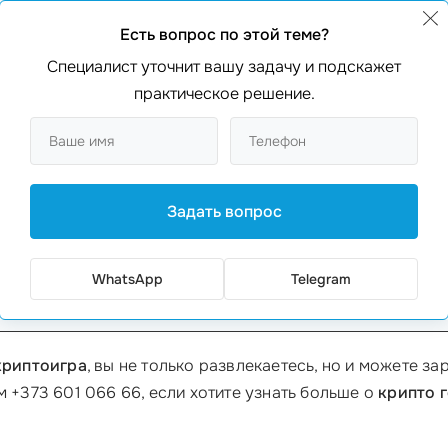
крипто гонкам NFT
. Как считаете,
стоит ли инвестироват
Есть вопрос по этой теме?
ы, такие как OpenSea, предлагают доступ к огромному 
то поймете, тем лучше ваши
шансы на успех
.
Специалист уточнит вашу задачу и подскажет
практическое решение.
Объем рынка NFT (млн $)
20
10000
Задать вопрос
24000
28000
WhatsApp
Telegram
50000
криптоигра
, вы не только развлекаетесь, но и можете з
м +373 601 066 66, если хотите узнать больше о
крипто 
.