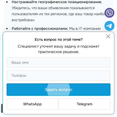
Настраивайте географическое позиционирование.
Убедитесь, что ваши объявления показываются
пользователям из тех регионов, где ваш товар наиболее
востребован.
Работайте с профессионалами.
Мы в IT-компании
предоставляем
полный спектр услуг
по ведению
PPC
Есть вопрос по этой теме?
рекламы для
Walmart
. Не забудьте обратиться к
Arsenii
,
Специалист уточнит вашу задачу и подскажет
нашему менеджеру по работе с клиентами, по телефону
практическое решение.
+373 601 066 66
.
Заключение
Зная, когда стоит заказать ведение
PPC
рекламы для
Walmart
, вы найдёте
путь к успеху
и
роста продаж
.
Задать вопрос
Используйте возможности, которые открывает этот
инструмент, и не стесняйтесь обращаться за
WhatsApp
Telegram
помощью к профессионалам. Ваш успех — в ваших
Заказать звонок
руках!