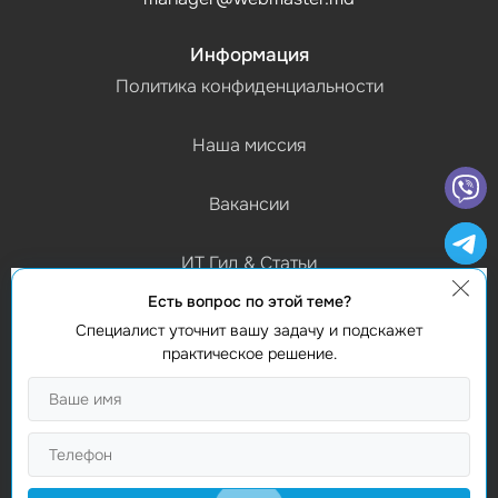
Информация
Политика конфиденциальности
Наша миссия
Вакансии
ИТ Гид & Статьи
Есть вопрос по этой теме?
График работы
Специалист уточнит вашу задачу и подскажет
(Пн-Пт) 9:00 - 18:00
практическое решение.
Контакты
Найти нас
Studio Webmaster