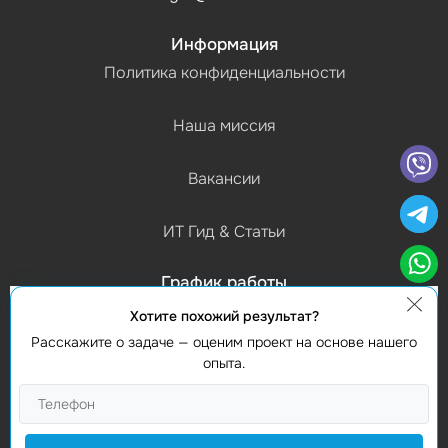
Информация
Политика конфиденциальности
Наша миссия
Вакансии
ИТ Гид & Статьи
График работы
(Пн-Пт) 9:00 - 18:00
Хотите похожий результат?
Расскажите о задаче — оценим проект на основе нашего
Контакты
опыта.
Найти нас
Studio Webmaster