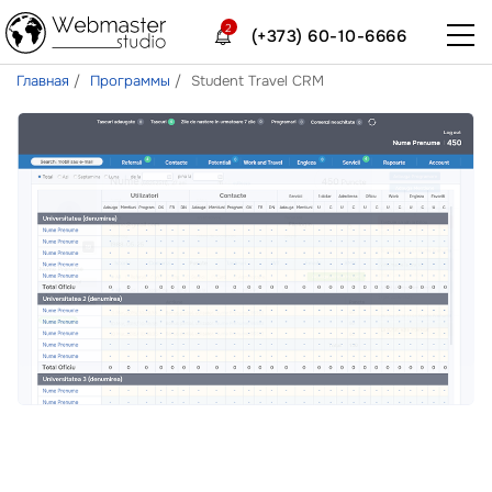
2
(+373) 60-10-6666
Главная
Программы
Student Travel CRM