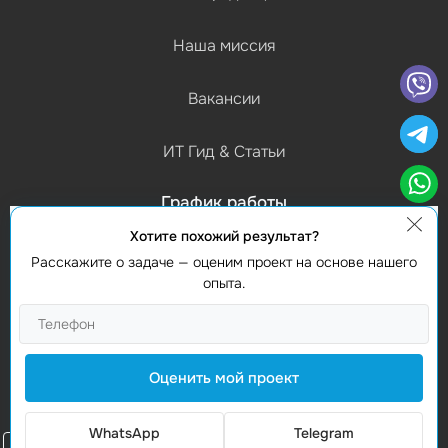
Наша миссия
Вакансии
ИТ Гид & Статьи
График работы
(Пн-Пт) 9:00 - 18:00
Хотите похожий результат?
Расскажите о задаче — оценим проект на основе нашего
Контакты
опыта.
Найти нас
Studio Webmaster
Молдова, Кишинев, MD-2012
Оценить мой проект
Vasile Alecsandri 82A
WhatsApp
Telegram