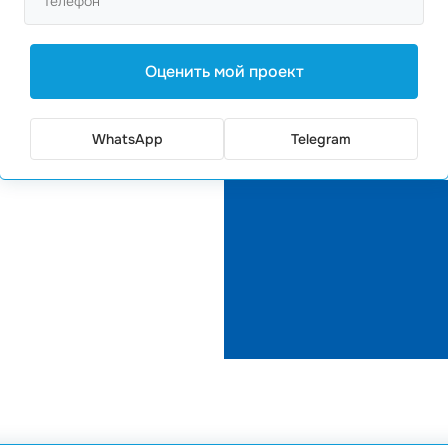
и компании. В каждом
учае — это яркая,
ется в глубокий оттенок
Оценить мой проект
вство доверия и
ических форм, прекрасно
WhatsApp
Telegram