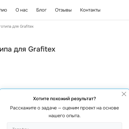
лио
О нас
Блог
Отзывы
Контакты
отипа для Grafitex
па для Grafitex
аяся изготовлением и
Хотите похожий результат?
омпания может похвастаться
Расскажите о задаче — оценим проект на основе
ьностью заказов.
нашего опыта.
еренными производителями
работала для данной