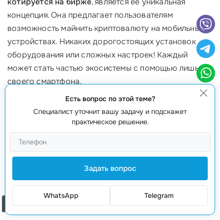
котируется на бирже
, является её уникальная
концепция. Она предлагает пользователям
возможность майнить криптовалюту на мобильных
устройствах. Никаких дорогостоящих установок
оборудования или сложных настроек! Каждый
может стать частью экосистемы с помощью лишь
своего смартфона.
Есть вопрос по этой теме?
Постоянный рост популярности
Специалист уточнит вашу задачу и подскажет
практическое решение.
Популярность Pi Coin растет с каждым днём. С
момента запуска проекта в 2019 году, число
пользователей достигло более 35 миллионов. Это
впечатляющий результат, который говорит о
Задать вопрос
высоком интересе и доверии к проекту.
WhatsApp
Telegram
Простота использования
Заказать звонок