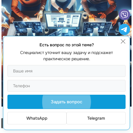
Есть вопрос по этой теме?
Специалист уточнит вашу задачу и подскажет
практическое решение.
Задать вопрос
WhatsApp
Telegram
Создание интернет-магазина на Тильде с SEO
Заказать звонок
трафиком