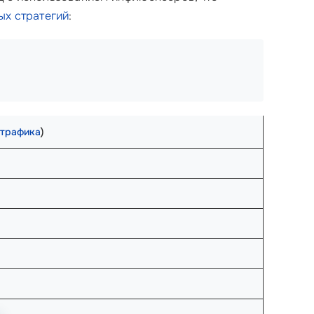
х стратегий
:
 трафика
)