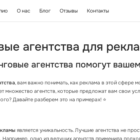
лио
О нас
Блог
Отзывы
Контакты
ые агентства для рекла
инговые агентства помогут ваше
нтства
, вам важно понимать, как реклама в этой сфере 
т множество агентств, которые предложат вам свои услу
го? Давайте разберем это на примерах! ⭐
екламы
является уникальность. Лучшие агентства не прос
 Например, одно из ведущих агентств применила подхо