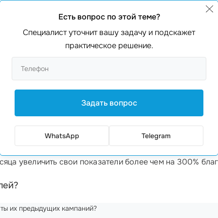
клама
25%
Есть вопрос по этой теме?
55%
Специалист уточнит вашу задачу и подскажет
35%
практическое решение.
жения
70%
20%
Задать вопрос
i маркетинговым агентствам
? Все просто! Только они м
WhatsApp
Telegram
тент-маркетинга до
технической поддержки
. Так, наприм
сяца увеличить свои показатели более чем на 300% бла
лей?
аты их предыдущих кампаний?