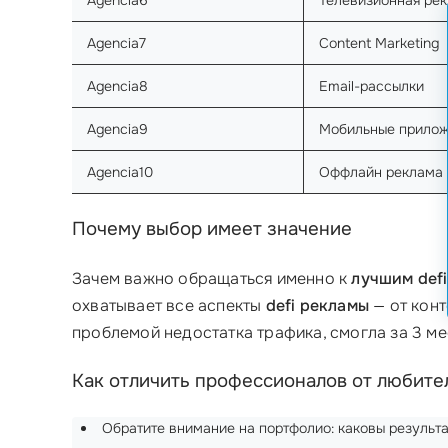
Agencia6
Телевизионная ре
Agencia7
Content Marketing
Agencia8
Email-рассылки
Agencia9
Мобильные прило
Agencia10
Оффлайн реклама
Почему выбор имеет значение
Зачем важно обращаться именно к
лучшим def
охватывает все аспекты
defi рекламы
— от кон
проблемой недостатка трафика, смогла за 3 ме
Как отличить профессионалов от любите
Обратите внимание на портфолио: каковы результ