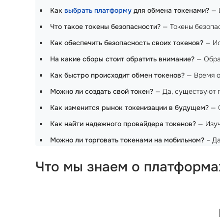
Как
выбрать платформу
для обмена токенами?
— 
Что такое токены безопасности?
— Токены безопас
Как обеспечить безопасность своих токенов?
— Ис
На какие сборы стоит обратить внимание?
— Обра
Как быстро происходит обмен токенов?
— Время о
Можно ли создать свой токен?
— Да, существуют п
Как изменится рынок токенизации в будущем?
— О
Как найти надежного провайдера токенов?
— Изуч
Можно ли торговать токенами на мобильном?
– Д
Что мы знаем о платформа