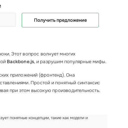
е
Получить предложение
ноки. Этот вопрос волнует многих
бой
Backbone.js
, и разрушим популярные мифы.
ских приложений (фронтенд). Она
дставлениями. Простой и понятный синтаксис
ивая при этом высокую производительность.
ьзует понятные концепции, такие как модели и