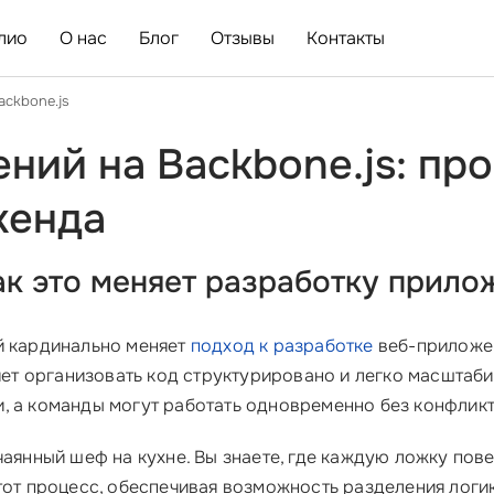
лио
О нас
Блог
Отзывы
Контакты
ackbone.js
ний на Backbone.js: пр
кенда
ак это меняет разработку прило
й кардинально меняет
подход к разработке
веб-приложен
ляет организовать код структурировано и легко масштаби
, а команды могут работать одновременно без конфликт
чаянный шеф на кухне. Вы знаете, где каждую ложку пове
от процесс, обеспечивая возможность разделения логи