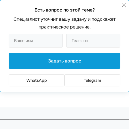
чные приложения) ⭐️
Есть вопрос по этой теме?
Специалист уточнит вашу задачу и подскажет
нию с конкурентами
практическое решение.
т вашу разработку проще и эффективнее,
Backbone.js
под
Задать вопрос
оект? Используя опыты из нашего портфолио, мы можем 
ты нашей команды готовы взять на себя все
этапы разра
WhatsApp
Telegram
оставьте заявку на сайте
webmaster.md
, чтобы узнать б