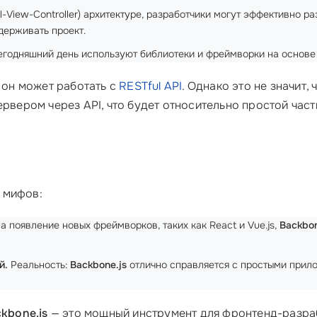
View-Controller) архитектуре, разработчики могут эффективно ра
держивать проект.
годняшний день используют библиотеки и фреймворки на основе 
к он может работать с
RESTful API
. Однако это не значит,
ервером через API, что будет относительно простой час
 мифов:
а появление новых фреймворков, таких как React и Vue.js,
Backbon
й.
Реальность:
Backbone.js
отлично справляется с простыми прило
kbone.js
— это мощный инструмент для фронтенд-разраб