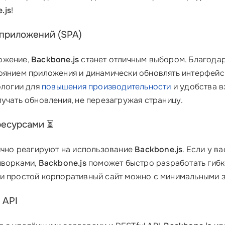
.js
!
 приложений (SPA)
ожение,
Backbone.js
станет отличным выбором. Благодар
тоянием приложения и динамически обновлять интерфейс
ологии для
повышения производительности
и удобства в
учать обновления, не перезагружая страницу.
ресурсами ⏳
лично реагируют на использование
Backbone.js
. Если у в
мворками,
Backbone.js
поможет быстро разработать гибк
ли простой корпоративный сайт можно с минимальными з
 API