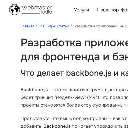
Услуги
Наше портфо
Главная
ИТ Гид & Статьи
Разработка приложений на B
Разработка приложе
для фронтенда и бэ
Что делает
backbone.js
и к
Backbone.js
— это мощный инструмент, которы
берет принцип "модель-view" (MV*), что позво
проекты становятся более структурированными
Представьте, что вышь под контролем — как от
добавить.
Backbone.js
помогает упорядочить эт