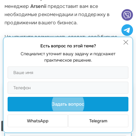
менеджер
Arsenii
предоставит вам все
необходимые рекомендации и поддержку в
продвижении вашего бизнеса.
Не упустите возможность сделать свой бизнес
успешным. Чем больше вы осведомлены, тем легче
Есть вопрос по этой теме?
вам будет принимать решения, которые приведут к
Специалист уточнит вашу задачу и подскажет
практическое решение.
росту и прибыльности вашего проекта!
Получить коммерческое предложение
Задать вопрос
WhatsApp
Telegram
Заказать звонок