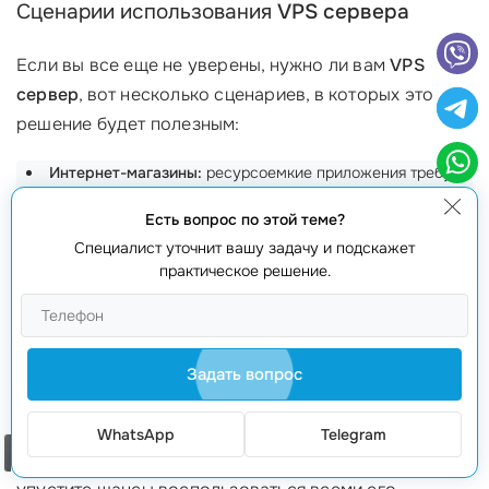
Сценарии использования
VPS сервера
Если вы все еще не уверены, нужно ли вам
VPS
сервер
, вот несколько сценариев, в которых это
решение будет полезным:
Интернет-магазины:
ресурсоемкие приложения требуют
высокой скорости загрузки и доступности.
Есть вопрос по этой теме?
Образовательные платформы:
в периоды высокой
Специалист уточнит вашу задачу и подскажет
нагрузки сайты должны работать без сбоев.
практическое решение.
Стартапы:
быстрорастущие компании должен быть в
состоянии расти без серьезных сбоев.
Научные проекты:
требуют доступ к большому объему
Задать вопрос
данных и высоких мощностей сервера.
Эти примеры показывают, как
VPS сервер
может
WhatsApp
Telegram
Заказать звонок
адаптироваться под различные
нужды бизнеса
. Не