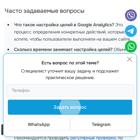
Часто задаваемые вопросы
Что такое настройка целей в Google Analytics?
Это
процесс определения конкретных действий, которые вы
хотите, чтобы пользователи выполняли на вашем сайте.
Сколько времени занимает настройка целей?
Обычно
настройка целей занимает от нескольких часов до
Есть вопрос по этой теме?
одного дня.
Специалист уточнит вашу задачу и подскажет
Почему важна веб-аналитика для моего бизнеса?
Она
практическое решение.
позволяет вам понять поведение пользователей и
оптимизировать ваши стратегии продаж.
Можно ли использовать Google Analytics на мобильных
устройствах?
Да, Google Analytics предоставляет
Задать вопрос
приложения для мобильных платформ, что делает
анализ
данных
удобным в любом месте.
WhatsApp
Telegram
Заказать звонок
Как часто нужно проверять веб-аналитику?
Рекомендуется проводить
регулярные проверки
, по