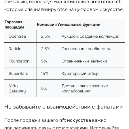
кампанию, используя
маркетинговые агентства nft
,
которые специализируются на цифровом искусстве.
Торговая
Комиссия
Уникальные функции
площадка
OpenSea
2.5%
Аукцион, создание коллекций
Rarible
2.5%
Голосование сообщества
Foundation
5%
Ограниченные выпуски
SuperRare
15%
Кураторский отбор
Nifty
Доступ к эксклюзивным
5%
Gateway
коллаборациям
Не забывайте о взаимодействии с фанатами
После продажи вашего
nft искусства
важно
поддерживать связь с покупателями. Используйте