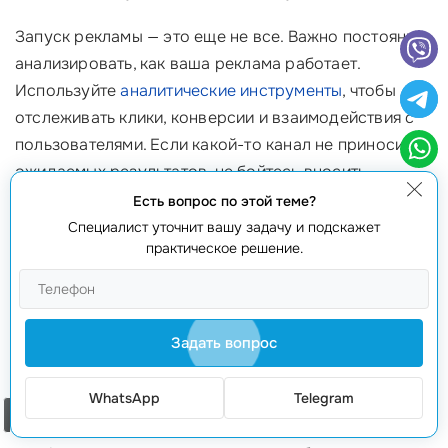
Запуск рекламы — это еще не все. Важно постоянно
анализировать, как ваша реклама работает.
Используйте
аналитические инструменты
, чтобы
отслеживать клики, конверсии и взаимодействия с
пользователями. Если какой-то канал не приносит
ожидаемых результатов, не бойтесь вносить
изменения. Ориентируйтесь на то, что показывают
Есть вопрос по этой теме?
цифры, и адаптируйте свою стратегию под текущие
Специалист уточнит вашу задачу и подскажет
практическое решение.
условия.
Готовы к рекламе?
Задать вопрос
Выбор подходящей
рекламы нфт
может показаться
сложной задачей, но сам процесс может быть
интересным и увлекательным, если вы понимаете,
WhatsApp
Telegram
Заказать звонок
что и как делаете. Если вы хотите получить