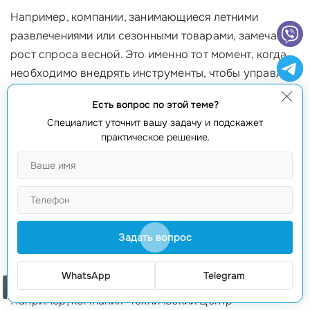
Например, компании, занимающиеся летними
развлечениями или сезонными товарами, замечают
рост спроса весной. Это именно тот момент, когда
необходимо внедрять инструменты, чтобы управлять
рисками и быть на шаг впереди!
Есть вопрос по этой теме?
3. После изменений внутри компании
Специалист уточнит вашу задачу и подскажет
практическое решение.
Если в вашей компании произошли значительные
изменения, такие как расширение штата, открытие
новых филиалов или внедрение новых продуктов,
это прямо указывает на необходимость
интеграции
сайта с amocrm
.
Автоматизация процессов
поможет
Задать вопрос
вашим сотрудникам более эффективно работать и
координировать действия в новых условиях.
WhatsApp
Telegram
Заказать звонок
Например, компания "Технический Центр"